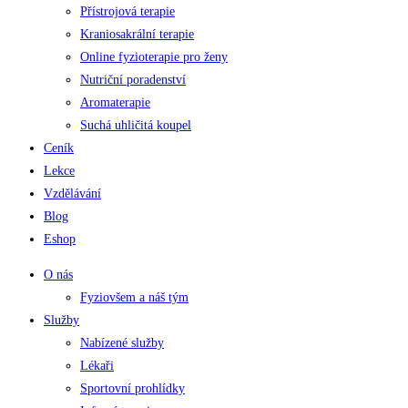
Přístrojová terapie
Kraniosakrální terapie
Online fyzioterapie pro ženy
Nutriční poradenství
Aromaterapie
Suchá uhličitá koupel
Ceník
Lekce
Vzdělávání
Blog
Eshop
O nás
Fyziovšem a náš tým
Služby
Nabízené služby
Lékaři
Sportovní prohlídky