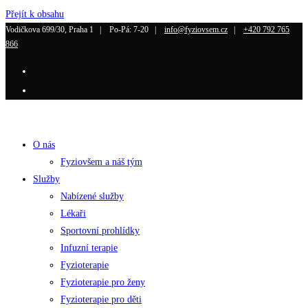
Přejít k obsahu
Vodičkova 699/30, Praha 1 |
Po-Pá: 7-20 |
info@fyziovsem.cz
|
+420 792 765
866
O nás
Fyziovšem a náš tým
Služby
Nabízené služby
Lékaři
Sportovní prohlídky
Infuzní terapie
Fyzioterapie
Fyzioterapie pro ženy
Fyzioterapie pro děti