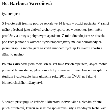
Bc. Barbora Vavroňová
fyzioterapeut
S fyzioterapií jsem se poprvé setkala ve 14 letech v pozici pacienta. V rámci
mého působení jako aktivní vrcholový sportovec v aerobiku, jsem měla
problémy a úrazy s pohybovým aparátem. Z toho důvodu jsem se dostala
pod ruce jednoho šikovného fyzioterapeuta,který mě dal dohromady za
jednu terapii a mohla jsem se vrátit mnohem rychleji ke svému sportu a
dělat ho naplno.
Po této zkušenosti jsem měla sen se stát také fyzioterapeutem, abych mohla
pomáhat lidem stejně, jako pomohli fyzioterapeuti mně. Ten sen se splnil a
studium fyzioterapie jsem ukončila roku 2018 na ČVUT na fakultě
biomedicínského inženýrství.
V terapii přistupuji ke každému klientovi individuálně a hledám příčinu
jejich problémů, kterou se snažíme společnými síly a vhodnými technikami