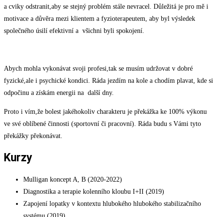
a cviky odstranit,aby se stejný problém stále nevracel. Důležitá je pro mě i
motivace a důvěra mezi klientem a fyzioterapeutem, aby byl výsledek
společného úsilí efektivní a všichni byli spokojení.
Abych mohla vykonávat svoji profesi,tak se musím udržovat v dobré
fyzické,ale i psychické kondici. Ráda jezdím na kole a chodím plavat, kde si
odpočinu a získám energii na další dny.
Proto i vím,že bolest jakéhokoliv charakteru je překážka ke 100% výkonu
ve své oblíbené činnosti (sportovní či pracovní). Ráda budu s Vámi tyto
překážky překonávat.
Kurzy
Mulligan koncept A, B (2020-2022)
Diagnostika a terapie kolenního kloubu I+II (2019)
Zapojení lopatky v kontextu hlubokého hlubokého stabilizačního
systému (2019)