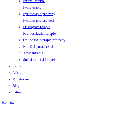
Infuzní terapie
Fyzioterapie
Fyzioterapie pro ženy
Fyzioterapie pro děti
Přístrojová terapie
Kraniosakrální terapie
Online fyzioterapie pro ženy
Nutriční poradenství
Aromaterapie
Suchá uhličitá koupel
Ceník
Lekce
Vzdělávání
Blog
Eshop
Kontakt