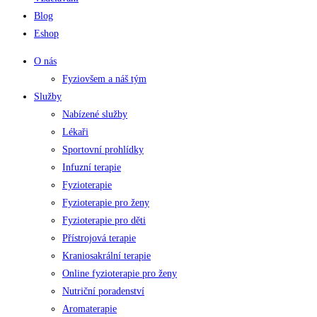
Blog
Eshop
O nás
Fyziovšem a náš tým
Služby
Nabízené služby
Lékaři
Sportovní prohlídky
Infuzní terapie
Fyzioterapie
Fyzioterapie pro ženy
Fyzioterapie pro děti
Přístrojová terapie
Kraniosakrální terapie
Online fyzioterapie pro ženy
Nutriční poradenství
Aromaterapie