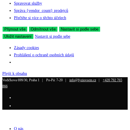
Spravovat služby
Správa {vendor_count} prodejců
Přečtěte si více o těchto účelech
Přijmout vše
Odmítnout vše
Nastavit si podle sebe
Uložit nastavení
Nastavit si podle sebe
Zásady cookies
Prohlášení o ochraně osobních údajů
Přejít k obsahu
Vodičkova 699/30, Praha 1 |
Po-Pá: 7-20 |
info@fyziovsem.cz
|
+420 792 765
866
O nás