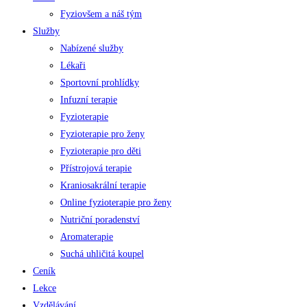
Fyziovšem a náš tým
Služby
Nabízené služby
Lékaři
Sportovní prohlídky
Infuzní terapie
Fyzioterapie
Fyzioterapie pro ženy
Fyzioterapie pro děti
Přístrojová terapie
Kraniosakrální terapie
Online fyzioterapie pro ženy
Nutriční poradenství
Aromaterapie
Suchá uhličitá koupel
Ceník
Lekce
Vzdělávání