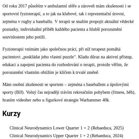
Od roku 2017 působím v ambulantní sféře a zároveň mám zkušenosti i se
sportovní fyzioterapií, a to jak na klubové, tak i reprezentační úrovni,
zejména v rugby a baseballu. V terapii se snažím propojit aktuální vědecké
poznatky, individuální příběh každého pacienta a hlubší porozumění
souvislostem jeho potíží.
Fyzioterapii vnímám jako společnou práci, při níž terapeut pomáhá
pacientovi „poskládat jeho vlastní puzzle“. Kladu důraz na aktivní přístup,
edukaci a zapojení pacienta do rozhodování o terapii, protože věřím, že
porozumění vlastním obtížím je klíčem k trvalé změně.
Mám osobní zkušenosti se sportem – zejména s baseballem a úpolovými
sporty (BJJ). Volný čas nejraději trávím rekreačním pohybem (fitness, běh),
hraním videoher nebo u figurkové strategie Warhammer 40k.
Kurzy
Clinical Neurodynamics Lower Quarter 1 + 2 (Rehaeduca, 2025)
Clinical Neurodynamics Upper Quarter 1 + 2 (Rehaeduca, 2024)