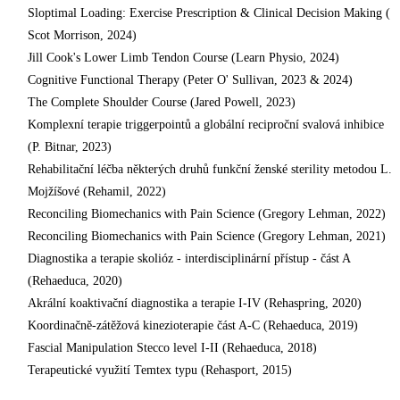
Sloptimal Loading: Exercise Prescription & Clinical Decision Making (
Scot Morrison, 2024)
Jill Cook's Lower Limb Tendon Course (Learn Physio, 2024)
Cognitive Functional Therapy (Peter O' Sullivan, 2023 & 2024)
The Complete Shoulder Course (Jared Powell, 2023)
Komplexní terapie triggerpointů a globální reciproční svalová inhibice
(P. Bitnar, 2023)
Rehabilitační léčba některých druhů funkční ženské sterility metodou L.
Mojžíšové (Rehamil, 2022)
Reconciling Biomechanics with Pain Science (Gregory Lehman, 2022)
Reconciling Biomechanics with Pain Science (Gregory Lehman, 2021)
Diagnostika a terapie skolióz - interdisciplinární přístup - část A
(Rehaeduca, 2020)
Akrální koaktivační diagnostika a terapie I-IV (Rehaspring, 2020)
Koordinačně-zátěžová kinezioterapie část A-C (Rehaeduca, 2019)
Fascial Manipulation Stecco level I-II (Rehaeduca, 2018)
Terapeutické využití Temtex typu (Rehasport, 2015)