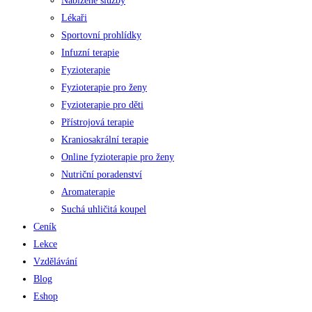
Nabízené služby
Lékaři
Sportovní prohlídky
Infuzní terapie
Fyzioterapie
Fyzioterapie pro ženy
Fyzioterapie pro děti
Přístrojová terapie
Kraniosakrální terapie
Online fyzioterapie pro ženy
Nutriční poradenství
Aromaterapie
Suchá uhličitá koupel
Ceník
Lekce
Vzdělávání
Blog
Eshop