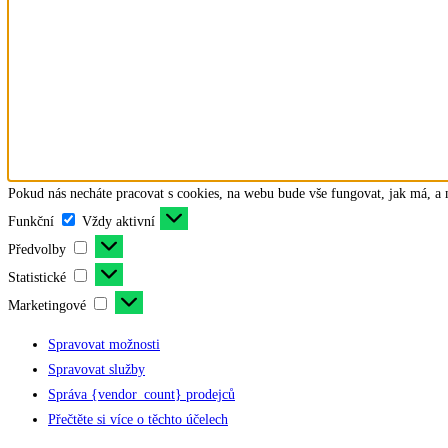
Pokud nás necháte pracovat s cookies, na webu bude vše fungovat, jak má, 
Funkční
Funkční
Vždy aktivní
Předvolby
Předvolby
Statistické
Statistické
Marketingové
Marketingové
Spravovat možnosti
Spravovat služby
Správa {vendor_count} prodejců
Přečtěte si více o těchto účelech