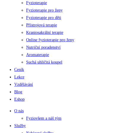
Fyzioterapie
Fyzioterapie pro ženy
Fyzioterapie pro děti
Přístrojová terapie
Kraniosakrální terapie
Online fyzioterapie pro ženy
Nutriční poradenství
Aromaterapie
Suchá uhličitá koupel
Ceník
Lekce
Vzdělávání
Blog
Eshop
O nás
Fyziovšem a náš tým
Služby